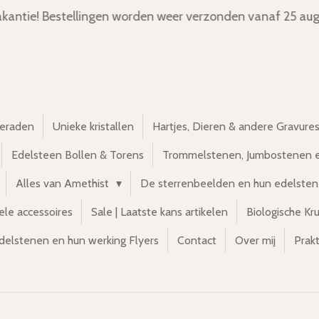
kantie! Bestellingen worden weer verzonden vanaf 25 aug
ieraden
Unieke kristallen
Hartjes, Dieren & andere Gravure
Edelsteen Bollen & Torens
Trommelstenen, Jumbostenen 
Alles van Amethist
De sterrenbeelden en hun edelste
ele accessoires
Sale | Laatste kans artikelen
Biologische Kr
delstenen en hun werking Flyers
Contact
Over mij
Prakt