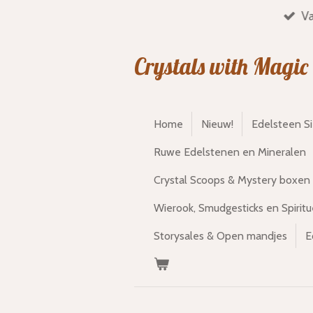
Va
Ga
direct
naar
Crystals with Magic
de
hoofdinhoud
Home
Nieuw!
Edelsteen S
Ruwe Edelstenen en Mineralen
Crystal Scoops & Mystery boxen
Wierook, Smudgesticks en Spiritu
Storysales & Open mandjes
E