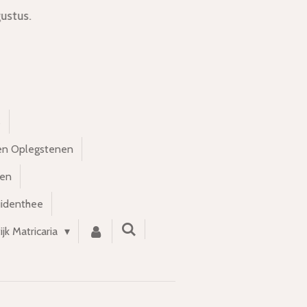
ustus.
s
en Oplegstenen
nen
uidenthee
ijk Matricaria