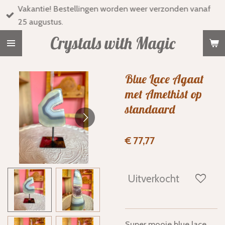
Vakantie! Bestellingen worden weer verzonden vanaf
Ga
25 augustus.
direct
naar
Crystals with Magic
de
hoofdinhoud
Blue Lace Agaat
met Amethist op
standaard
€ 77,77
Uitverkocht
Super mooie blue lace