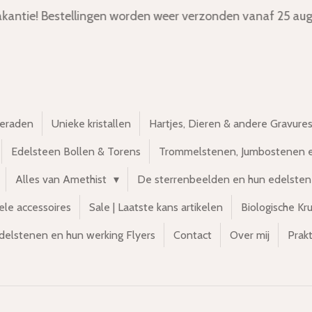
kantie! Bestellingen worden weer verzonden vanaf 25 aug
ieraden
Unieke kristallen
Hartjes, Dieren & andere Gravure
Edelsteen Bollen & Torens
Trommelstenen, Jumbostenen 
Alles van Amethist
De sterrenbeelden en hun edelste
ele accessoires
Sale | Laatste kans artikelen
Biologische Kr
delstenen en hun werking Flyers
Contact
Over mij
Prakt