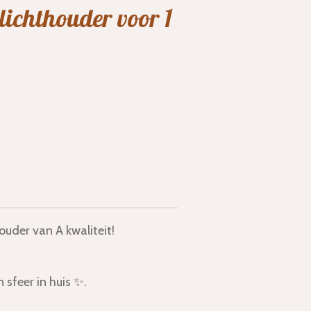
ichthouder voor 1
uder van A kwaliteit!
 sfeer in huis ✨.