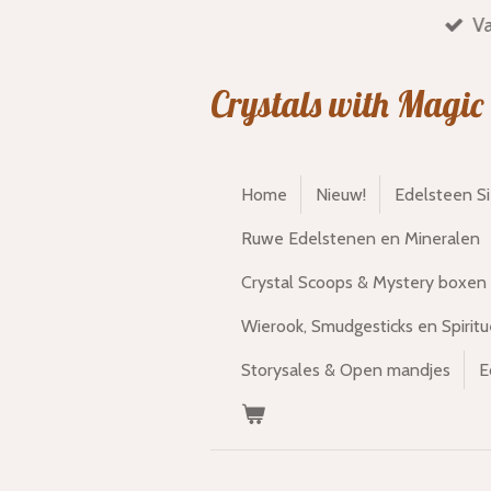
Va
Ga
direct
naar
Crystals with Magic
de
hoofdinhoud
Home
Nieuw!
Edelsteen S
Ruwe Edelstenen en Mineralen
Crystal Scoops & Mystery boxen
Wierook, Smudgesticks en Spiritu
Storysales & Open mandjes
E