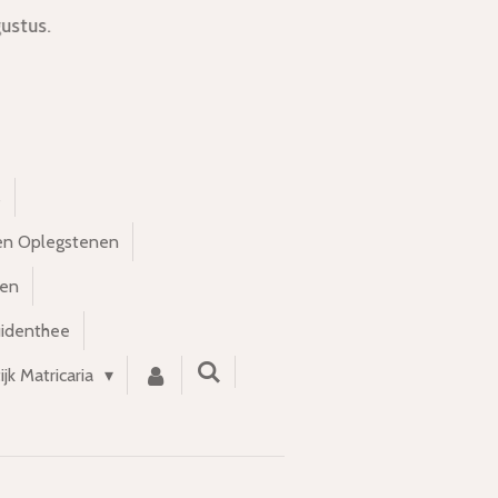
ustus.
s
en Oplegstenen
nen
uidenthee
ijk Matricaria