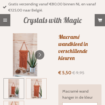
Gratis verzending vanaf €80,00 binnen NL en vanaf
Ga
€125,00 naar België.
direct
naar
Crystals with Magic
de
hoofdinhoud
Macramé
wandkleed in
verschillende
kleuren
€ 5,50
€ 9,95
Macramé wand
hanger in de kleur