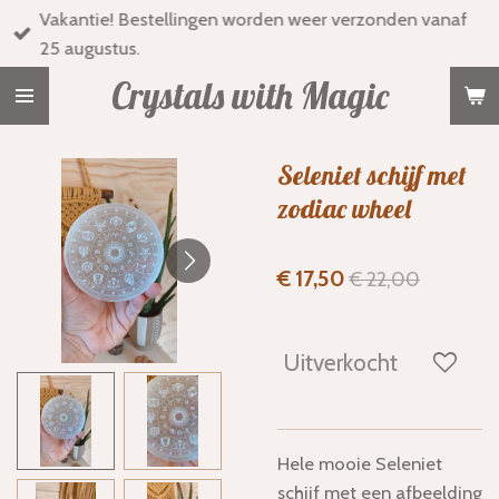
Vakantie! Bestellingen worden weer verzonden vanaf
Ga
25 augustus.
direct
naar
Crystals with Magic
de
hoofdinhoud
Seleniet schijf met
zodiac wheel
€ 17,50
€ 22,00
Uitverkocht
Hele mooie Seleniet
schijf met een afbeelding