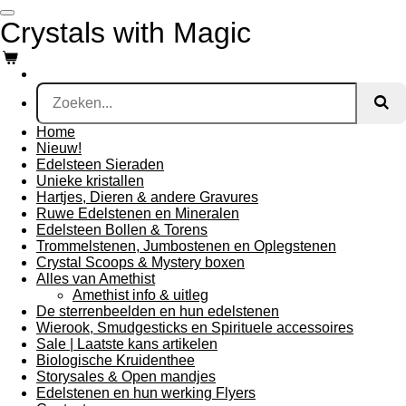
Ga
Crystals with Magic
direct
naar
de
hoofdinhoud
Home
Nieuw!
Edelsteen Sieraden
Unieke kristallen
Hartjes, Dieren & andere Gravures
Ruwe Edelstenen en Mineralen
Edelsteen Bollen & Torens
Trommelstenen, Jumbostenen en Oplegstenen
Crystal Scoops & Mystery boxen
Alles van Amethist
Amethist info & uitleg
De sterrenbeelden en hun edelstenen
Wierook, Smudgesticks en Spirituele accessoires
Sale | Laatste kans artikelen
Biologische Kruidenthee
Storysales & Open mandjes
Edelstenen en hun werking Flyers