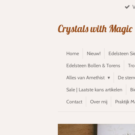
V
Ga
direct
naar
Crystals with Magic
de
hoofdinhoud
Home
Nieuw!
Edelsteen Si
Edelsteen Bollen & Torens
Tr
Alles van Amethist
De ster
Sale | Laatste kans artikelen
Bi
Contact
Over mij
Praktijk M