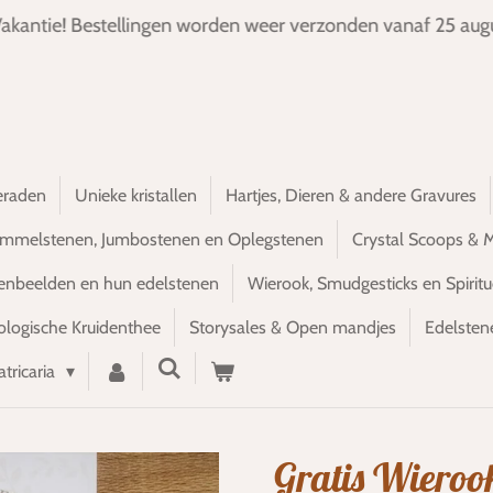
akantie! Bestellingen worden weer verzonden vanaf 25 augu
eraden
Unieke kristallen
Hartjes, Dieren & andere Gravures
ommelstenen, Jumbostenen en Oplegstenen
Crystal Scoops & 
renbeelden en hun edelstenen
Wierook, Smudgesticks en Spiritu
ologische Kruidenthee
Storysales & Open mandjes
Edelsten
atricaria
Gratis Wierook 