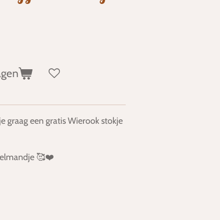
agen
je graag een gratis Wierook stokje
nkelmandje 🥰❤️