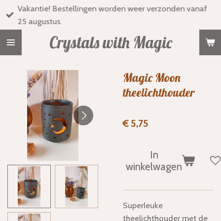
Vakantie! Bestellingen worden weer verzonden vanaf
Ga
25 augustus.
direct
naar
Crystals with Magic
de
hoofdinhoud
Magic Moon
theelichthouder
€ 5,75
In
winkelwagen
Superleuke
theelichthouder met de