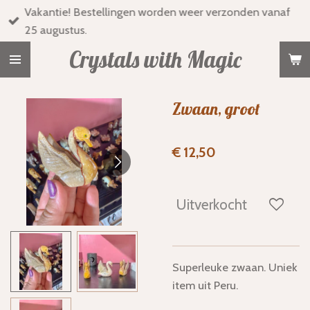
Vakantie! Bestellingen worden weer verzonden vanaf
Ga
25 augustus.
direct
naar
Crystals with Magic
de
hoofdinhoud
Zwaan, groot
€ 12,50
Uitverkocht
Superleuke zwaan. Uniek
item uit Peru.