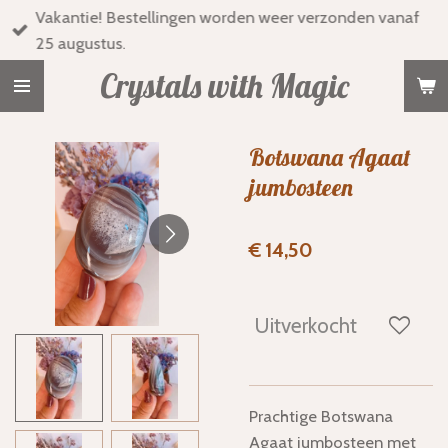
Vakantie! Bestellingen worden weer verzonden vanaf
Ga
25 augustus.
direct
naar
Crystals with Magic
de
hoofdinhoud
Botswana Agaat
jumbosteen
€ 14,50
Uitverkocht
Prachtige Botswana
Agaat jumbosteen met