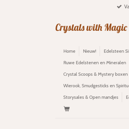
Va
Ga
direct
naar
Crystals with Magic
de
hoofdinhoud
Home
Nieuw!
Edelsteen S
Ruwe Edelstenen en Mineralen
Crystal Scoops & Mystery boxen
Wierook, Smudgesticks en Spiritu
Storysales & Open mandjes
E