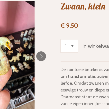
Zwaan, klein
€ 9,50
In winkelw
De spirituele betekenis v
om
transformatie
,
zuive
liefde
. Omdat zwanen mo
eeuwige trouw en diepe 
Daarnaast staat de zwaan
van je eigen innerlijke sc