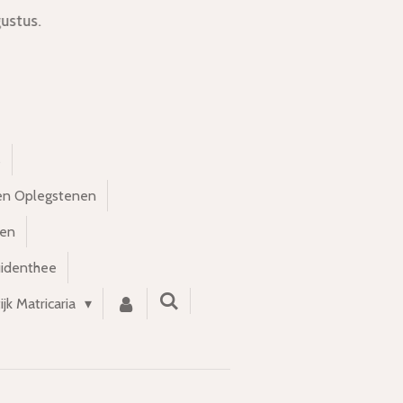
ustus.
s
en Oplegstenen
nen
uidenthee
ijk Matricaria