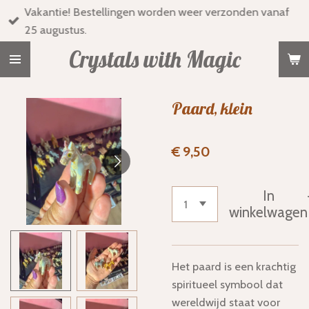
Vakantie! Bestellingen worden weer verzonden vanaf
Ga
25 augustus.
direct
naar
Crystals with Magic
de
hoofdinhoud
Paard, klein
€ 9,50
In
winkelwagen
Het paard is een krachtig
spiritueel symbool dat
wereldwijd staat voor