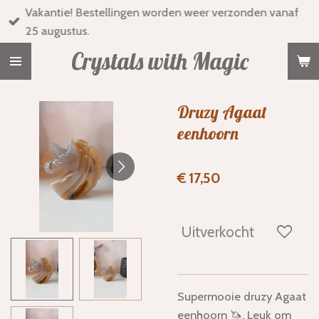
Vakantie! Bestellingen worden weer verzonden vanaf
Ga
25 augustus.
direct
naar
Crystals with Magic
de
hoofdinhoud
Druzy Agaat
eenhoorn
€ 17,50
Uitverkocht
Supermooie druzy Agaat
eenhoorn 🦄. Leuk om