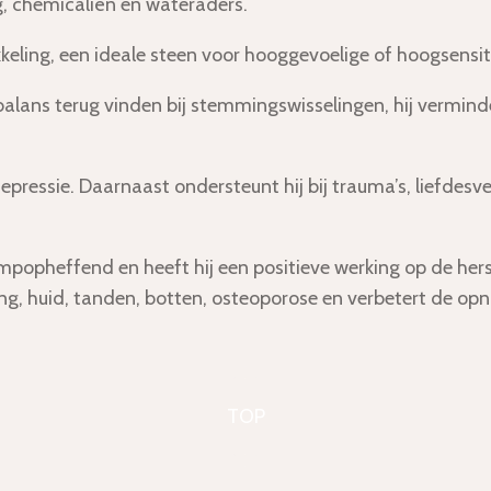
g, chemicaliën en wateraders.
keling, een ideale steen voor hooggevoelige of hoogsensi
lans terug vinden bij stemmingswisselingen, hij verminde
 depressie. Daarnaast
ondersteunt hij bij trauma’s, liefdesve
popheffend en heeft hij een positieve werking op de hers
ng, huid, tanden, botten, osteoporose en verbetert de op
TOP