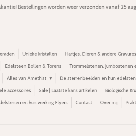
kantie! Bestellingen worden weer verzonden vanaf 25 aug
ieraden
Unieke kristallen
Hartjes, Dieren & andere Gravure
Edelsteen Bollen & Torens
Trommelstenen, Jumbostenen 
Alles van Amethist
De sterrenbeelden en hun edelste
ele accessoires
Sale | Laatste kans artikelen
Biologische Kr
delstenen en hun werking Flyers
Contact
Over mij
Prakt