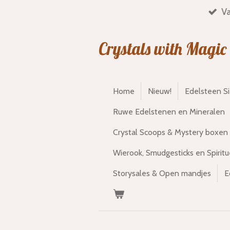
Va
Ga
direct
naar
Crystals with Magic
de
hoofdinhoud
Home
Nieuw!
Edelsteen S
Ruwe Edelstenen en Mineralen
Crystal Scoops & Mystery boxen
Wierook, Smudgesticks en Spiritu
Storysales & Open mandjes
E