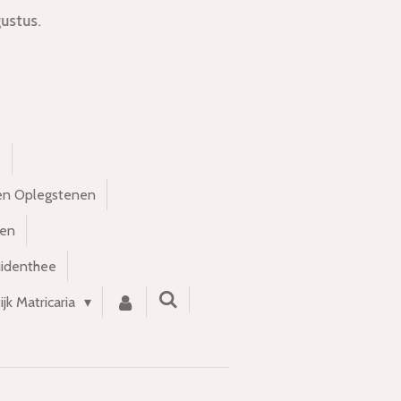
ustus.
s
en Oplegstenen
nen
uidenthee
ijk Matricaria