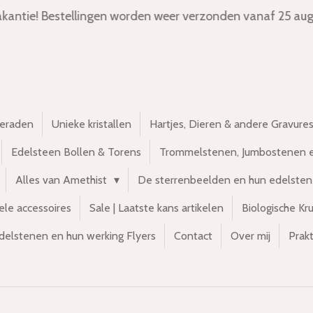
kantie! Bestellingen worden weer verzonden vanaf 25 aug
ieraden
Unieke kristallen
Hartjes, Dieren & andere Gravure
Edelsteen Bollen & Torens
Trommelstenen, Jumbostenen 
Alles van Amethist
De sterrenbeelden en hun edelste
ele accessoires
Sale | Laatste kans artikelen
Biologische Kr
delstenen en hun werking Flyers
Contact
Over mij
Prakt