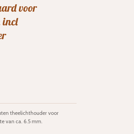
aard voor
 incl
er
en theelichthouder voor
te van ca. 6.5 mm.