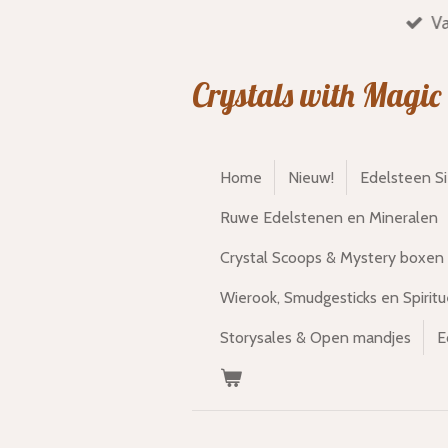
Va
Ga
direct
naar
Crystals with Magic
de
hoofdinhoud
Home
Nieuw!
Edelsteen S
Ruwe Edelstenen en Mineralen
Crystal Scoops & Mystery boxen
Wierook, Smudgesticks en Spiritu
Storysales & Open mandjes
E