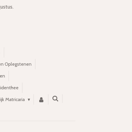
ustus.
s
en Oplegstenen
nen
uidenthee
ijk Matricaria