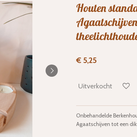
Houten stand
Agaatschijven
theelichthoud
€ 5,25
Uitverkocht
Onbehandelde Berkenhout
Agaatschijven tot een dik