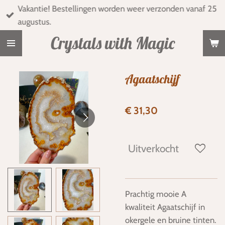
Vakantie! Bestellingen worden weer verzonden vanaf 25
Ga
augustus.
direct
naar
Crystals with Magic
de
hoofdinhoud
Agaatschijf
€ 31,30
Uitverkocht
Prachtig mooie A
kwaliteit Agaatschijf in
okergele en bruine tinten.