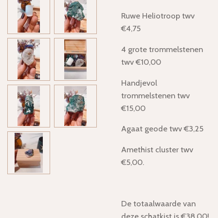
Ruwe Heliotroop twv
€4,75
4 grote trommelstenen
twv €10,00
Handjevol
trommelstenen twv
€15,00
Agaat geode twv €3,25
Amethist cluster twv
€5,00.
De totaalwaarde van
deze schatkist is €38,00!