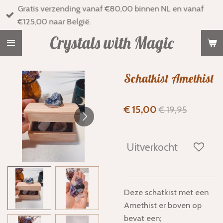
Gratis verzending vanaf €80,00 binnen NL en vanaf
Ga
€125,00 naar België.
direct
naar
Crystals with Magic
de
hoofdinhoud
Schatkist Amethist
€ 15,00
€ 19,95
Uitverkocht
Deze schatkist met een
Amethist er boven op
bevat een;