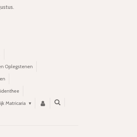
ustus.
s
en Oplegstenen
nen
uidenthee
ijk Matricaria