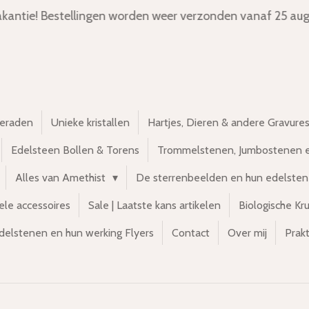
kantie! Bestellingen worden weer verzonden vanaf 25 aug
ieraden
Unieke kristallen
Hartjes, Dieren & andere Gravure
Edelsteen Bollen & Torens
Trommelstenen, Jumbostenen 
Alles van Amethist
De sterrenbeelden en hun edelste
ele accessoires
Sale | Laatste kans artikelen
Biologische Kr
delstenen en hun werking Flyers
Contact
Over mij
Prakt