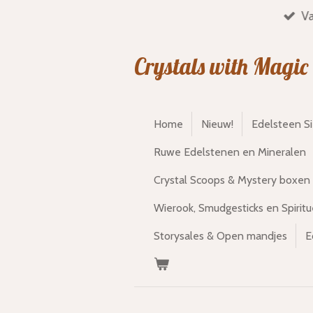
Va
Ga
direct
naar
Crystals with Magic
de
hoofdinhoud
Home
Nieuw!
Edelsteen S
Ruwe Edelstenen en Mineralen
Crystal Scoops & Mystery boxen
Wierook, Smudgesticks en Spiritu
Storysales & Open mandjes
E