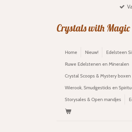
Va
Ga
direct
naar
Crystals with Magic
de
hoofdinhoud
Home
Nieuw!
Edelsteen S
Ruwe Edelstenen en Mineralen
Crystal Scoops & Mystery boxen
Wierook, Smudgesticks en Spiritu
Storysales & Open mandjes
E