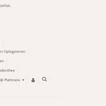
ustus.
s
en Oplegstenen
nen
uidenthee
ijk Matricaria