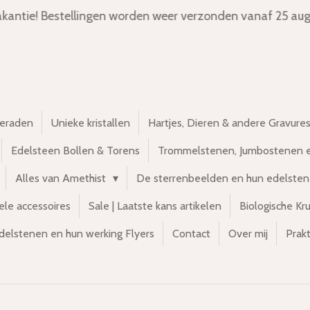
kantie! Bestellingen worden weer verzonden vanaf 25 aug
ieraden
Unieke kristallen
Hartjes, Dieren & andere Gravure
Edelsteen Bollen & Torens
Trommelstenen, Jumbostenen 
Alles van Amethist
De sterrenbeelden en hun edelste
ele accessoires
Sale | Laatste kans artikelen
Biologische Kr
delstenen en hun werking Flyers
Contact
Over mij
Prakt