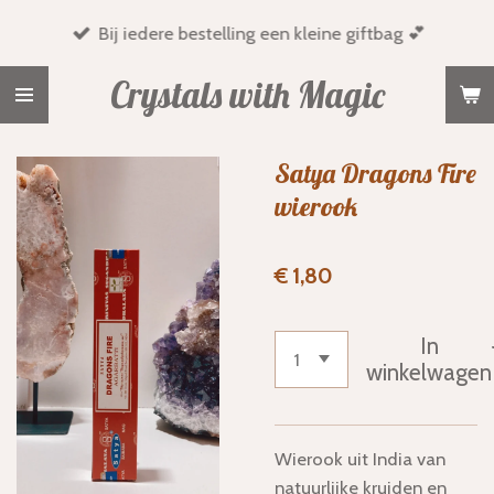
Ga
Bij iedere bestelling een kleine giftbag 💕
direct
naar
Crystals with Magic
de
hoofdinhoud
Satya Dragons Fire
wierook
€ 1,80
In
winkelwagen
Wierook uit India van
natuurlijke kruiden en