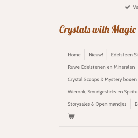
Va
Ga
direct
naar
Crystals with Magic
de
hoofdinhoud
Home
Nieuw!
Edelsteen S
Ruwe Edelstenen en Mineralen
Crystal Scoops & Mystery boxen
Wierook, Smudgesticks en Spiritu
Storysales & Open mandjes
E