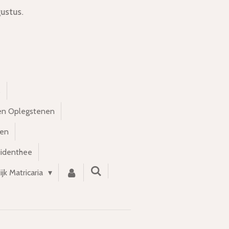
ustus.
s
en Oplegstenen
nen
uidenthee
ijk Matricaria