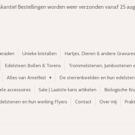
kantie! Bestellingen worden weer verzonden vanaf 25 aug
ieraden
Unieke kristallen
Hartjes, Dieren & andere Gravure
Edelsteen Bollen & Torens
Trommelstenen, Jumbostenen 
Alles van Amethist
De sterrenbeelden en hun edelste
ele accessoires
Sale | Laatste kans artikelen
Biologische Kr
delstenen en hun werking Flyers
Contact
Over mij
Prakt