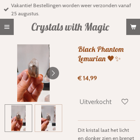
Vakantie! Bestellingen worden weer verzonden vanaf
Ga
25 augustus.
direct
naar
Crystals with Magic
de
hoofdinhoud
Black Phantom
Lemurian 🖤✨
€ 14,99
Uitverkocht
Dit kristal laat het licht
en donker zien en brengt