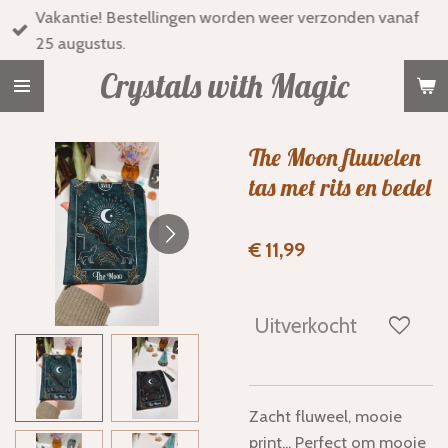
Vakantie! Bestellingen worden weer verzonden vanaf
Ga
25 augustus.
direct
naar
Crystals with Magic
de
hoofdinhoud
The Moon fluwelen
tas met rits en bedel
€ 11,99
Uitverkocht
Zacht fluweel, mooie
print... Perfect om mooie