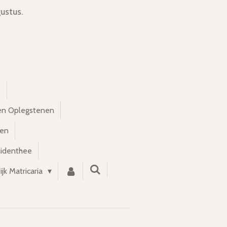
ustus.
s
en Oplegstenen
nen
uidenthee
ijk Matricaria