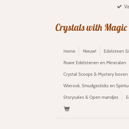
Va
Ga
direct
naar
Crystals with Magic
de
hoofdinhoud
Home
Nieuw!
Edelsteen S
Ruwe Edelstenen en Mineralen
Crystal Scoops & Mystery boxen
Wierook, Smudgesticks en Spiritu
Storysales & Open mandjes
E