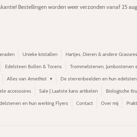
kantie! Bestellingen worden weer verzonden vanaf 25 aug
ieraden
Unieke kristallen
Hartjes, Dieren & andere Gravure
Edelsteen Bollen & Torens
Trommelstenen, Jumbostenen 
Alles van Amethist
De sterrenbeelden en hun edelste
ele accessoires
Sale | Laatste kans artikelen
Biologische Kr
delstenen en hun werking Flyers
Contact
Over mij
Prakt