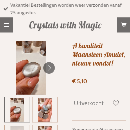
Vakantie! Bestellingen worden weer verzonden vanaf
Ga
25 augustus.
direct
naar
Crystals with Magic
de
hoofdinhoud
A kwaliteit
Maansteen Amulet,
nieuwe vondst!
€ 5,10
Uitverkocht
Supermooie Maansteen