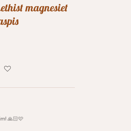
methist magnesiet
aspis
aim! 🙏🏻🩷