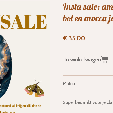
Insta sale; a
bol en mocca j
€ 35,00
In winkelwagen
Malou
Super bedankt voor je cl