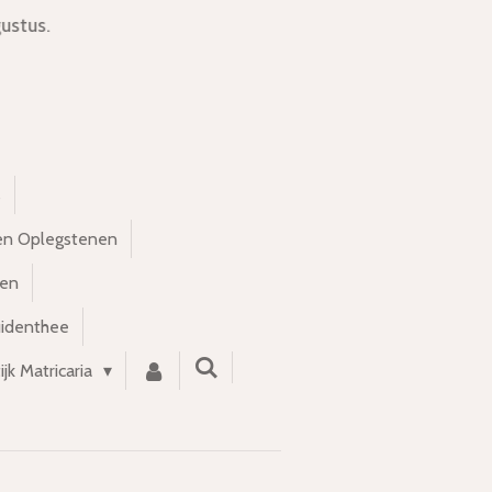
ustus.
s
en Oplegstenen
nen
uidenthee
ijk Matricaria