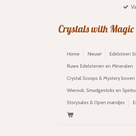
Va
Ga
direct
naar
Crystals with Magic
de
hoofdinhoud
Home
Nieuw!
Edelsteen S
Ruwe Edelstenen en Mineralen
Crystal Scoops & Mystery boxen
Wierook, Smudgesticks en Spiritu
Storysales & Open mandjes
E