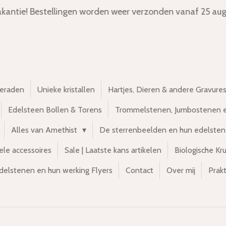
kantie! Bestellingen worden weer verzonden vanaf 25 aug
ieraden
Unieke kristallen
Hartjes, Dieren & andere Gravure
Edelsteen Bollen & Torens
Trommelstenen, Jumbostenen 
Alles van Amethist
De sterrenbeelden en hun edelste
ele accessoires
Sale | Laatste kans artikelen
Biologische Kr
delstenen en hun werking Flyers
Contact
Over mij
Prakt