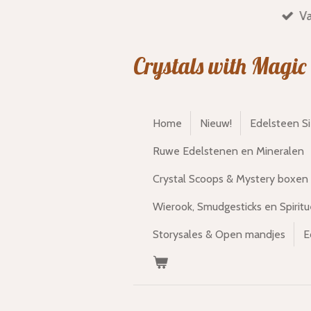
Va
Ga
direct
naar
Crystals with Magic
de
hoofdinhoud
Home
Nieuw!
Edelsteen S
Ruwe Edelstenen en Mineralen
Crystal Scoops & Mystery boxen
Wierook, Smudgesticks en Spiritu
Storysales & Open mandjes
E