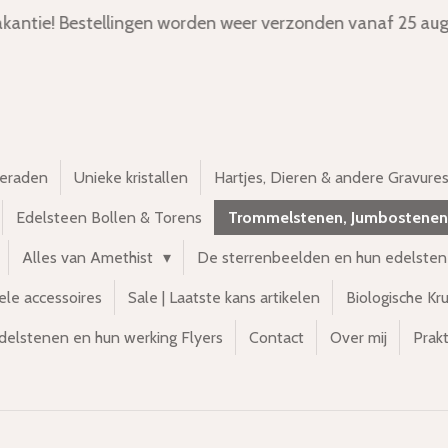
kantie! Bestellingen worden weer verzonden vanaf 25 aug
ieraden
Unieke kristallen
Hartjes, Dieren & andere Gravure
Edelsteen Bollen & Torens
Trommelstenen, Jumbostenen
Alles van Amethist
De sterrenbeelden en hun edelste
ele accessoires
Sale | Laatste kans artikelen
Biologische Kr
delstenen en hun werking Flyers
Contact
Over mij
Prakt