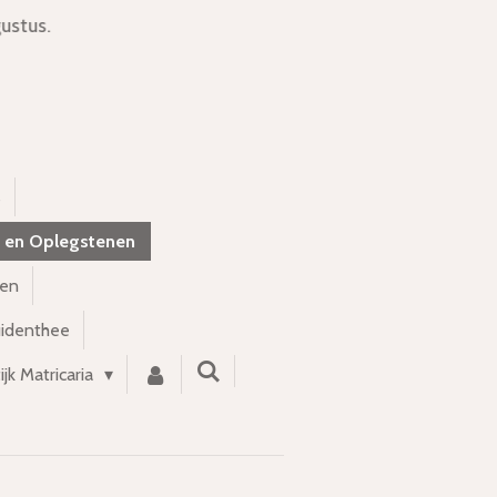
ustus.
s
 en Oplegstenen
nen
uidenthee
ijk Matricaria