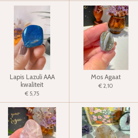
Lapis Lazuli AAA
Mos Agaat
kwaliteit
€ 2,10
€ 5,75