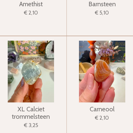
Amethist
Barnsteen
€ 2,10
€ 5,10
XL Calciet
Carneool
trommelsteen
€ 2,10
€ 3,25