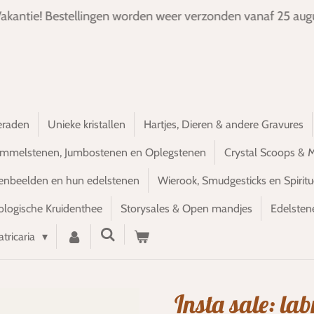
akantie! Bestellingen worden weer verzonden vanaf 25 augu
eraden
Unieke kristallen
Hartjes, Dieren & andere Gravures
ommelstenen, Jumbostenen en Oplegstenen
Crystal Scoops & 
renbeelden en hun edelstenen
Wierook, Smudgesticks en Spiritu
ologische Kruidenthee
Storysales & Open mandjes
Edelsten
atricaria
Insta sale: la