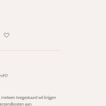
im!🩷
 meteen toegestuurd wil krijgen
verzendkosten aan.