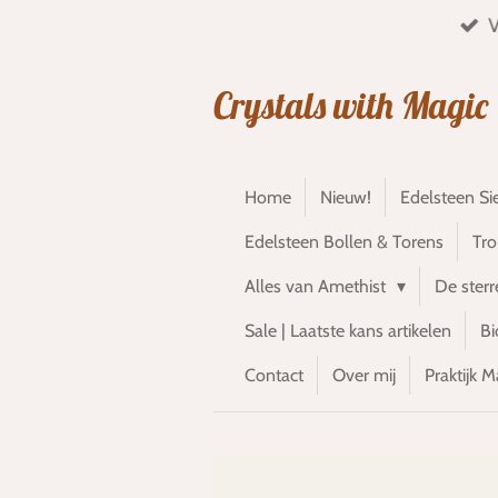
V
Ga
direct
naar
Crystals with Magic
de
hoofdinhoud
Home
Nieuw!
Edelsteen Si
Edelsteen Bollen & Torens
Tr
Alles van Amethist
De ster
Sale | Laatste kans artikelen
Bi
Contact
Over mij
Praktijk M