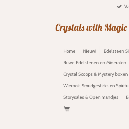
Va
Ga
direct
naar
Crystals with Magic
de
hoofdinhoud
Home
Nieuw!
Edelsteen S
Ruwe Edelstenen en Mineralen
Crystal Scoops & Mystery boxen
Wierook, Smudgesticks en Spiritu
Storysales & Open mandjes
E