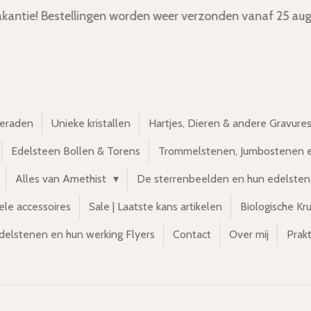
kantie! Bestellingen worden weer verzonden vanaf 25 aug
ieraden
Unieke kristallen
Hartjes, Dieren & andere Gravure
Edelsteen Bollen & Torens
Trommelstenen, Jumbostenen 
Alles van Amethist
De sterrenbeelden en hun edelste
ele accessoires
Sale | Laatste kans artikelen
Biologische Kr
delstenen en hun werking Flyers
Contact
Over mij
Prakt