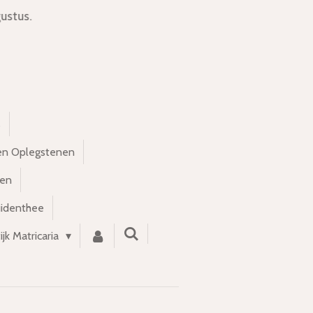
ustus.
s
en Oplegstenen
nen
uidenthee
ijk Matricaria