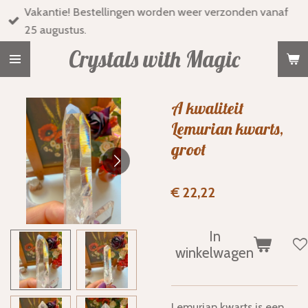
Vakantie! Bestellingen worden weer verzonden vanaf
Ga
25 augustus.
direct
naar
Crystals with Magic
de
hoofdinhoud
A kwaliteit
Lemurian kwarts,
groot
€ 22,22
In
winkelwagen
Lemurian kwarts is een